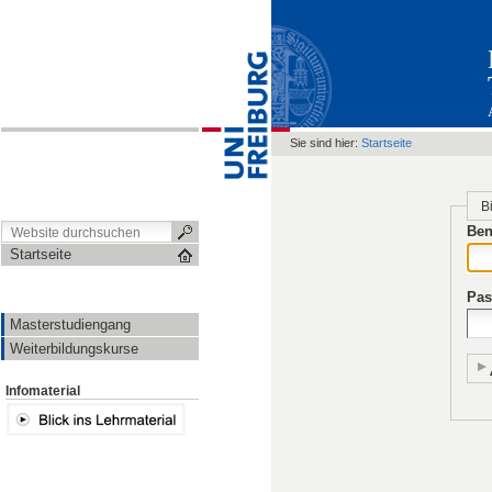
Sie sind hier:
Startseite
B
Ben
Startseite
Pas
Masterstudiengang
Weiterbildungskurse
Infomaterial